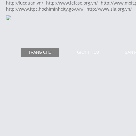
http://lucquan.vn/
http://www.lefaso.org.vn/
http://www.moit.
http://www.itpc.hochiminhcity.gov.vn/
http://www.sla.org.vn/
TRANG CHỦ
GIỚI THIỆU
SẢN 